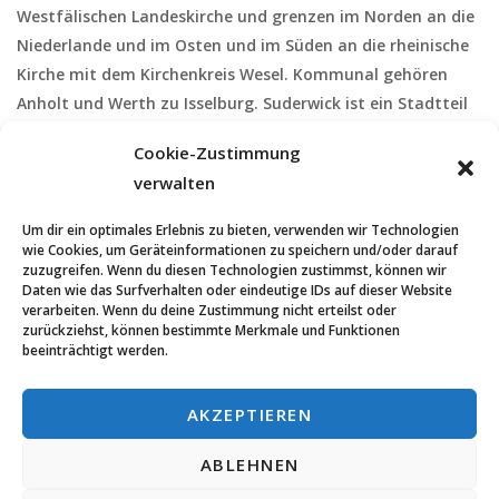
Westfälischen Landeskirche und grenzen im Norden an die
Niederlande und im Osten und im Süden an die rheinische
Kirche mit dem Kirchenkreis Wesel. Kommunal gehören
Anholt und Werth zu Isselburg. Suderwick ist ein Stadtteil
von Bocholt. Da in früheren Zeiten die Issel die Grenze
Cookie-Zustimmung
zwischen dem Rheinland und Westfalen war, gehören die
verwalten
evangelischen Christen von Isselburg zum Rheinland, die
Kirchengemeinden Anholt, Suderwick und Werth gehören
Um dir ein optimales Erlebnis zu bieten, verwenden wir Technologien
jedoch zur westfälischen Kirche.
wie Cookies, um Geräteinformationen zu speichern und/oder darauf
zuzugreifen. Wenn du diesen Technologien zustimmst, können wir
Daten wie das Surfverhalten oder eindeutige IDs auf dieser Website
verarbeiten. Wenn du deine Zustimmung nicht erteilst oder
zurückziehst, können bestimmte Merkmale und Funktionen
beeinträchtigt werden.
AKZEPTIEREN
ABLEHNEN