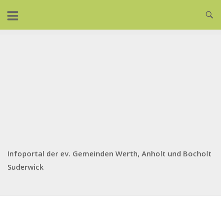
Skip
to
content
Infoportal der ev. Gemeinden Werth, Anholt und Bocholt
Suderwick