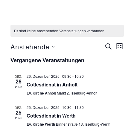
Es sind keine anstehenden Veranstaltungen vorhanden.
Anstehende
S
V
V
L
U
D
I
Vergangene Veranstaltungen
C
e
S
a
e
H
T
t
E
r
E
26. Dezember, 2025 | 09:30
-
10:30
DEZ.
r
u
26
Gottesdienst in Anholt
a
m
2025
Ev. Kirche Anholt
Markt 2, Isselburg-Anholt
a
w
n
ä
25. Dezember, 2025 | 10:30
-
11:30
DEZ.
n
h
25
s
Gottesdienst in Werth
2025
l
Ev. Kirche Werth
Binnenstraße 13, Isselburg-Werth
s
t
e