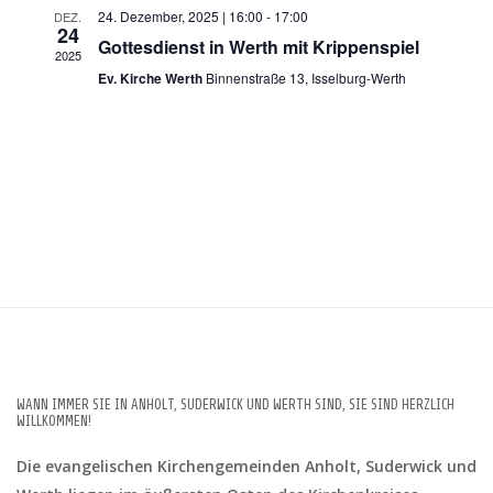
n
24. Dezember, 2025 | 16:00
-
17:00
DEZ.
a
t
24
.
Gottesdienst in Werth mit Krippenspiel
2025
l
Ev. Kirche Werth
Binnenstraße 13, Isselburg-Werth
a
t
l
u
t
n
u
g
A
n
n
g
WANN IMMER SIE IN ANHOLT, SUDERWICK UND WERTH SIND, SIE SIND HERZLICH
s
WILLKOMMEN!
e
i
Die evangelischen Kirchengemeinden Anholt, Suderwick und
n