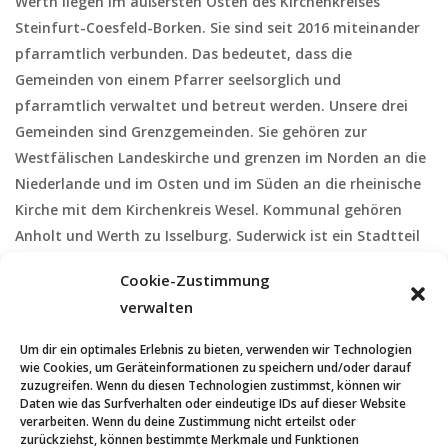
Werth liegen im äußersten Osten des Kirchenkreises
c
Steinfurt-Coesfeld-Borken. Sie sind seit 2016 miteinander
S
pfarramtlich verbunden. Das bedeutet, dass die
h
Gemeinden von einem Pfarrer seelsorglich und
u
t
pfarramtlich verwaltet und betreut werden. Unsere drei
Gemeinden sind Grenzgemeinden. Sie gehören zur
e
c
Westfälischen Landeskirche und grenzen im Norden an die
Niederlande und im Osten und im Süden an die rheinische
n
h
Kirche mit dem Kirchenkreis Wesel. Kommunal gehören
-
Anholt und Werth zu Isselburg. Suderwick ist ein Stadtteil
e
von Bocholt. Da in früheren Zeiten die Issel die Grenze
N
Cookie-Zustimmung
zwischen dem Rheinland und Westfalen war, gehören die
u
verwalten
evangelischen Christen von Isselburg zum Rheinland, die
a
Kirchengemeinden Anholt, Suderwick und Werth gehören
Um dir ein optimales Erlebnis zu bieten, verwenden wir Technologien
n
v
jedoch zur westfälischen Kirche.
wie Cookies, um Geräteinformationen zu speichern und/oder darauf
zuzugreifen. Wenn du diesen Technologien zustimmst, können wir
Daten wie das Surfverhalten oder eindeutige IDs auf dieser Website
i
d
verarbeiten. Wenn du deine Zustimmung nicht erteilst oder
zurückziehst, können bestimmte Merkmale und Funktionen