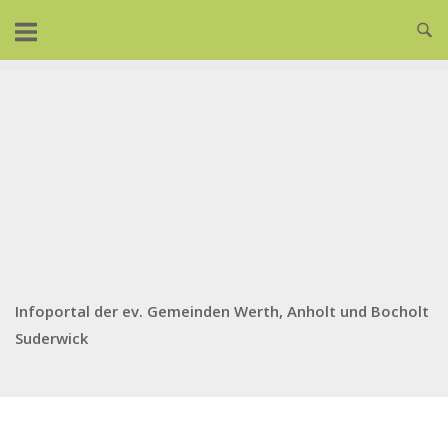
Skip
to
content
Infoportal der ev. Gemeinden Werth, Anholt und Bocholt
Suderwick