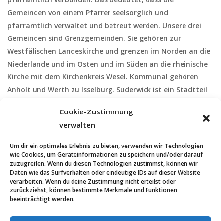
Gemeinden von einem Pfarrer seelsorglich und
pfarramtlich verwaltet und betreut werden. Unsere drei
Gemeinden sind Grenzgemeinden. Sie gehören zur
Westfälischen Landeskirche und grenzen im Norden an die
Niederlande und im Osten und im Süden an die rheinische
Kirche mit dem Kirchenkreis Wesel. Kommunal gehören
Anholt und Werth zu Isselburg. Suderwick ist ein Stadtteil
von Bocholt. Da in früheren Zeiten die Issel die Grenze
Cookie-Zustimmung
zwischen dem Rheinland und Westfalen war, gehören die
verwalten
evangelischen Christen von Isselburg zum Rheinland, die
Kirchengemeinden Anholt, Suderwick und Werth gehören
Um dir ein optimales Erlebnis zu bieten, verwenden wir Technologien
jedoch zur westfälischen Kirche.
wie Cookies, um Geräteinformationen zu speichern und/oder darauf
zuzugreifen. Wenn du diesen Technologien zustimmst, können wir
Daten wie das Surfverhalten oder eindeutige IDs auf dieser Website
verarbeiten. Wenn du deine Zustimmung nicht erteilst oder
zurückziehst, können bestimmte Merkmale und Funktionen
beeinträchtigt werden.