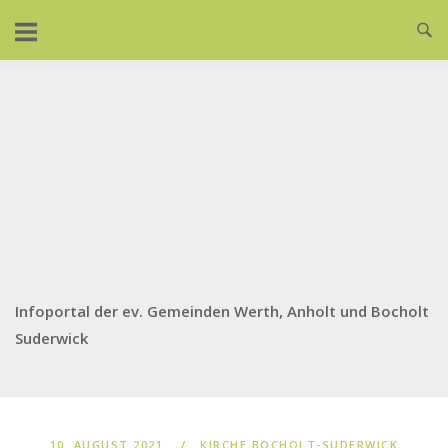
Skip
to
content
Infoportal der ev. Gemeinden Werth, Anholt und Bocholt
Suderwick
10. AUGUST 2021
KIRCHE BOCHOLT-SUDERWICK