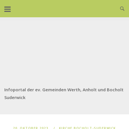
Skip
to
content
Infoportal der ev. Gemeinden Werth, Anholt und Bocholt
Suderwick
20. OKTOBER 2023
KIRCHE BOCHOLT-SUDERWICK