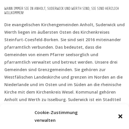
WANN IMMER SIE IN ANHOLT, SUDERWICK UND WERTH SIND, SIE SIND HERZLICH
WILLKOMMEN!
Die evangelischen Kirchengemeinden Anholt, Suderwick und
Werth liegen im äußersten Osten des Kirchenkreises
Steinfurt-Coesfeld-Borken. Sie sind seit 2016 miteinander
pfarramtlich verbunden. Das bedeutet, dass die
Gemeinden von einem Pfarrer seelsorglich und
pfarramtlich verwaltet und betreut werden. Unsere drei
Gemeinden sind Grenzgemeinden. Sie gehören zur
Westfälischen Landeskirche und grenzen im Norden an die
Niederlande und im Osten und im Süden an die rheinische
Kirche mit dem Kirchenkreis Wesel. Kommunal gehören
Anholt und Werth zu Isselburg. Suderwick ist ein Stadtteil
von Bocholt. Da in früheren Zeiten die Issel die Grenze
Cookie-Zustimmung
zwischen dem Rheinland und Westfalen war, gehören die
verwalten
evangelischen Christen von Isselburg zum Rheinland, die