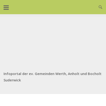
Skip
to
content
Infoportal der ev. Gemeinden Werth, Anholt und Bocholt
Suderwick