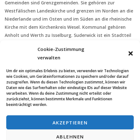
Gemeinden sind Grenzgemeinden. Sie gehören zur
Westfälischen Landeskirche und grenzen im Norden an die
Niederlande und im Osten und im Süden an die rheinische
Kirche mit dem Kirchenkreis Wesel. Kommunal gehören
Anholt und Werth zu Isselburg. Suderwick ist ein Stadtteil
von Bocholt. Da in früheren Zeiten die Issel die Grenze
Cookie-Zustimmung
zwischen dem Rheinland und Westfalen war, gehören die
verwalten
evangelischen Christen von Isselburg zum Rheinland, die
Kirchengemeinden Anholt, Suderwick und Werth gehören
Um dir ein optimales Erlebnis zu bieten, verwenden wir Technologien
jedoch zur westfälischen Kirche.
wie Cookies, um Geräteinformationen zu speichern und/oder darauf
zuzugreifen. Wenn du diesen Technologien zustimmst, können wir
Daten wie das Surfverhalten oder eindeutige IDs auf dieser Website
verarbeiten. Wenn du deine Zustimmung nicht erteilst oder
zurückziehst, können bestimmte Merkmale und Funktionen
beeinträchtigt werden.
AKZEPTIEREN
ABLEHNEN