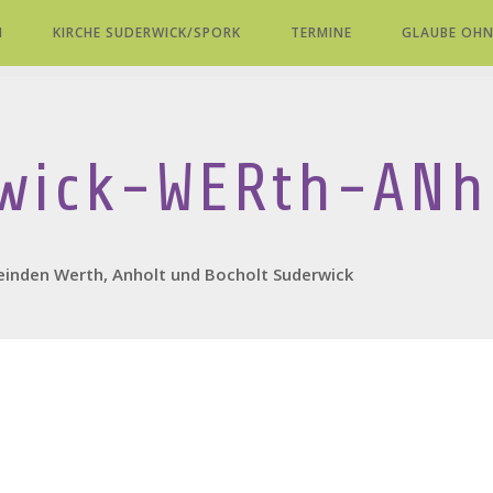
H
KIRCHE SUDERWICK/SPORK
TERMINE
GLAUBE OHN
wick-WERth-ANh
einden Werth, Anholt und Bocholt Suderwick