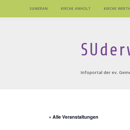
Skip
SUWERAN
KIRCHE ANHOLT
KIRCHE WERT
to
content
SUder
Infoportal der ev. Gem
« Alle Veranstaltungen