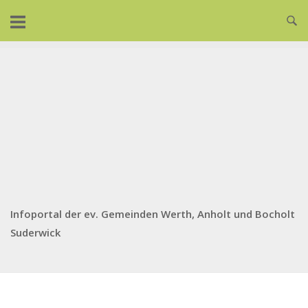
Skip
to
content
Infoportal der ev. Gemeinden Werth, Anholt und Bocholt
Suderwick