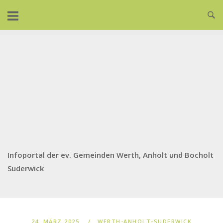
Skip
to
content
Infoportal der ev. Gemeinden Werth, Anholt und Bocholt
Suderwick
24. MÄRZ 2025
WERTH-ANHOLT-SUDERWICK