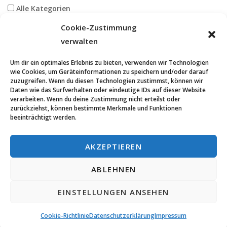
Alle Kategorien
Glaube ohne Grenzen
Cookie-Zustimmung
Kirche Anholt
verwalten
Kirche Bocholt-Suderwick
Kirche Werth
Um dir ein optimales Erlebnis zu bieten, verwenden wir Technologien
wie Cookies, um Geräteinformationen zu speichern und/oder darauf
ABONNIERE MICH
zuzugreifen. Wenn du diesen Technologien zustimmst, können wir
Daten wie das Surfverhalten oder eindeutige IDs auf dieser Website
Sie werden über neue Beiträge auf dieser Seite an Ihre Emailadresse
verarbeiten. Wenn du deine Zustimmung nicht erteilst oder
informiert. Der Eintrag kann jederzeit gelöscht werden.
zurückziehst, können bestimmte Merkmale und Funktionen
beeinträchtigt werden.
AKZEPTIEREN
ABLEHNEN
2026 © SUderwick-WERth-ANholt -
Impressum
Datenschutz­erklä
EINSTELLUNGEN ANSEHEN
rung
Cookie-Richtlinie
Datenschutz­erklärung
Impressum